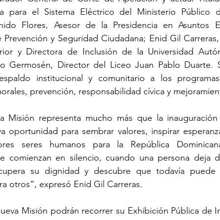
a para el Sistema Eléctrico del Ministerio Público d
nido Flores, Asesor de la Presidencia en Asuntos E
 Prevención y Seguridad Ciudadana; Enid Gil Carreras, 
ior y Directora de Inclusión de la Universidad Aut
o Germosén, Director del Liceo Juan Pablo Duarte. Su
respaldo institucional y comunitario a los programa
orales, prevención, responsabilidad cívica y mejoramient
a Misión representa mucho más que la inauguración d
 oportunidad para sembrar valores, inspirar esperanza 
ores seres humanos para la República Dominican
e comienzan en silencio, cuando una persona deja de 
ecupera su dignidad y descubre que todavía puede cr
ra otros”, expresó Enid Gil Carreras.
 nueva Misión podrán recorrer su Exhibición Pública de I