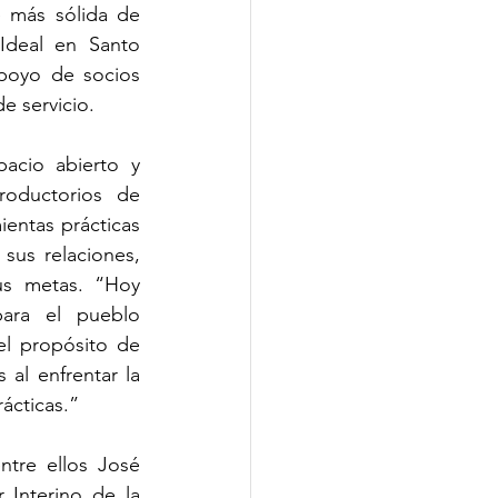
 más sólida de 
Ideal en Santo 
poyo de socios 
e servicio.
acio abierto y 
oductorios de 
entas prácticas 
sus relaciones, 
us metas. “Hoy 
ara el pueblo 
l propósito de 
l enfrentar la 
ácticas.”
tre ellos José 
Interino de la 