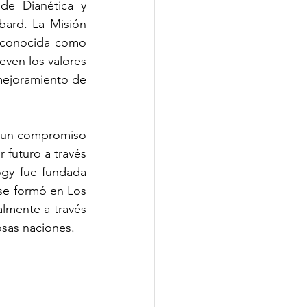
de Dianética y 
ard. La Misión 
l conocida como 
en los valores 
ejoramiento de 
 un compromiso 
futuro a través 
ogy fue fundada 
se formó en Los 
lmente a través 
osas naciones.