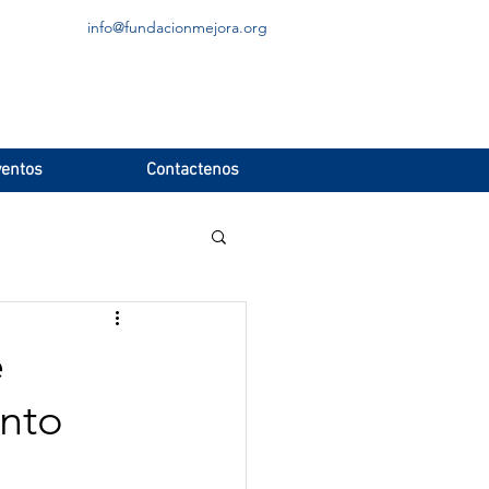
info@fundacionmejora.org
entos
Contactenos
e
anto