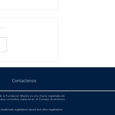
 EVENTO ANUAL
EPER OF THE HUMAN
HTS FLAME CELEBRA LA
OR DE LIDERES
Contactenos
UNITARIOS
 de la Fundacion Mejora es una marca registrada de
tatus consultivo especial en el Consejo Económico
rademark registrations issued and other registrations