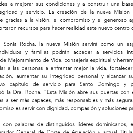
des a mejorar sus condiciones y a construir una base
tegridad y servicio. La creación de la nueva Misión 
 gracias a la visión, el compromiso y el generoso a
rtaron recursos para hacer realidad este nuevo centro d
a. Sonia Rocha, la nueva Misión servirá como un esp
ividuos y familias podrán acceder a servicios intr
de Mejoramiento de Vida, consejería espiritual y herrami
r a las personas a enfrentar mejor la vida, fortalecer 
ación, aumentar su integridad personal y alcanzar s
vo capítulo de servicio para Santo Domingo y p
ó la Dra. Rocha. “Esta Misión abre sus puertas con e
as a ser más capaces, más responsables y más seguras a
miso es servir con dignidad, compasión y soluciones pr
con palabras de distinguidos líderes dominicanos, en
urador General de Corte de Apelación y actual Titular 