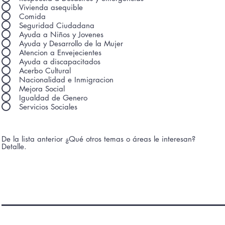
Vivienda asequible
Comida
Seguridad Ciudadana
Ayuda a Niños y Jovenes
Ayuda y Desarrollo de la Mujer
Atencion a Envejecientes
Ayuda a discapacitados
Acerbo Cultural
Nacionalidad e Inmigracion
Mejora Social
Igualdad de Genero
Servicios Sociales
De la lista anterior ¿Qué otros temas o áreas le interesan?
Detalle.