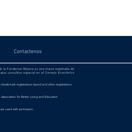
Contactenos
 de la Fundacion Mejora es una marca registrada de
tatus consultivo especial en el Consejo Económico
rademark registrations issued and other registrations
ssociation for Better Living and Education
re used with permission.