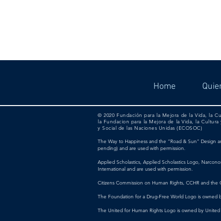
Home
Quie
© 2020 Fundación para la Mejora de la Vida, la C
la Fundacion para la Mejora de la Vida, la Cultu
y Social de las Naciones Unidas (ECOSOC)
The Way to Happiness and the “Road & Sun” Design are 
pending) and are used with permission.
Applied Scholastics, Applied Scholastics Logo, Narcon
International and are used with permission.
Citizens Commission on Human Rights, CCHR and the C
The Foundation for a Drug-Free World Logo is owned by
The United for Human Rights Logo is owned by United 