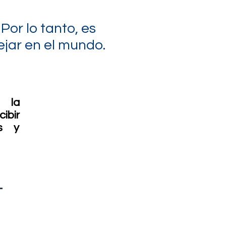
Por lo tanto, es
ejar en el mundo.
e la
ibir
s
y