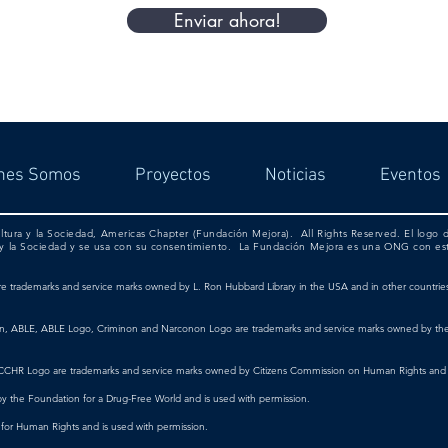
Enviar ahora!
nes Somos
Proyectos
Noticias
Eventos
ultura y la Sociedad, Americas Chapter (Fundación Mejora). All Rights Reserved. El logo
ra y la Sociedad y se usa con su consentimiento. La Fundación Mejora es una ONG con es
trademarks and service marks owned by L. Ron Hubbard Library in the USA and in other countries (t
on, ABLE, ABLE Logo, Criminon and Narconon Logo are trademarks and service marks owned by the A
CHR Logo are trademarks and service marks owned by Citizens Commission on Human Rights and a
 the Foundation for a Drug-Free World and is used with permission.
for Human Rights and is used with permission.