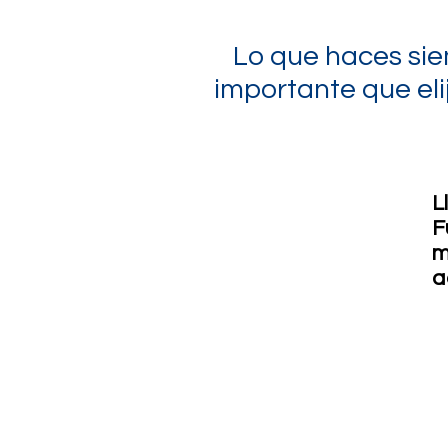
Lo que haces siem
importante que eli
L
F
m
a